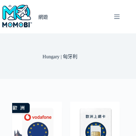
跳
至
網遊
主
要
內
容
Hungary | 匈牙利