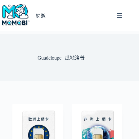
跳
至
網遊
主
要
內
容
Guadeloupe | 瓜地洛普