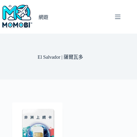
跳
至
網遊
主
要
內
容
El Salvador | 薩爾瓦多