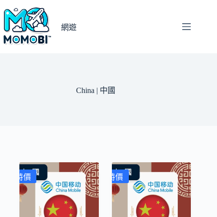
跳
至
網遊
主
要
內
容
China | 中國
特價
特價