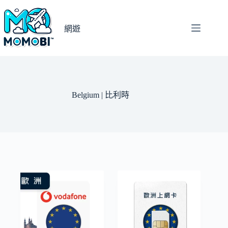
跳
至
網遊
主
要
內
容
Belgium | 比利時