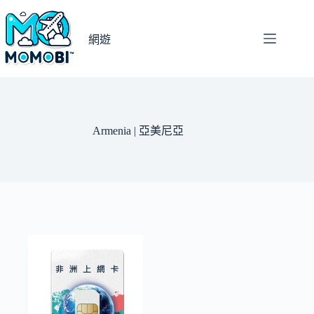
跳
至
網遊
主
要
內
容
Armenia | 亞美尼亞