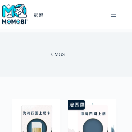
跳
至
網遊
主
要
內
容
CMGS