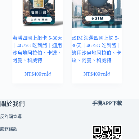
海灣四國上網卡 5-30天
eSIM 海灣四國上網 5-
｜4G/5G 吃到飽｜適用
30天｜4G/5G 吃到飽｜
沙烏地阿拉伯、卡達、
適用沙烏地阿拉伯、卡
阿曼、科威特
達、阿曼、科威特
NT$
409
元起
NT$
409
元起
關於我們
手機APP下載
反詐騙宣導
服務條款