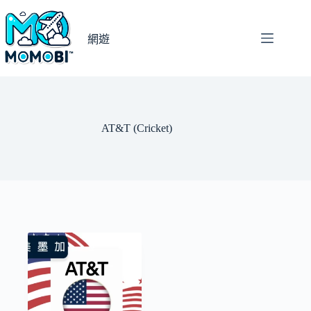
跳
至
網遊
主
要
內
容
AT&T (Cricket)