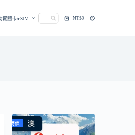
NT$
0
動實體卡/eSIM
購
物
車
特價