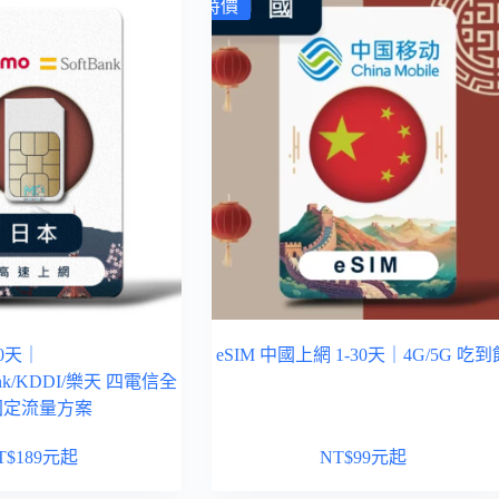
特價
0天｜
eSIM 中國上網 1-30天｜4G/5G 吃到
Bank/KDDI/樂天 四電信全
 固定流量方案
T$
189
元起
NT$
99
元起