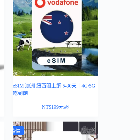
eSIM 澳洲 紐西蘭上網 5-30天｜4G/5G
吃到飽
NT$
199
元起
特價