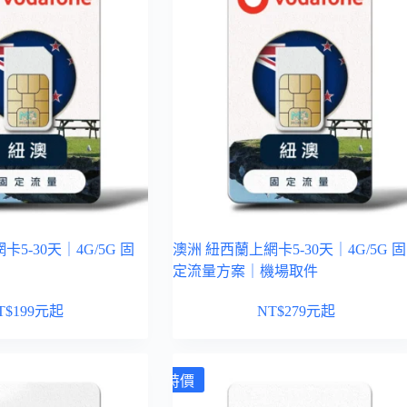
5-30天｜4G/5G 固
澳洲 紐西蘭上網卡5-30天｜4G/5G 固
定流量方案｜機場取件
T$
199
元起
NT$
279
元起
特價