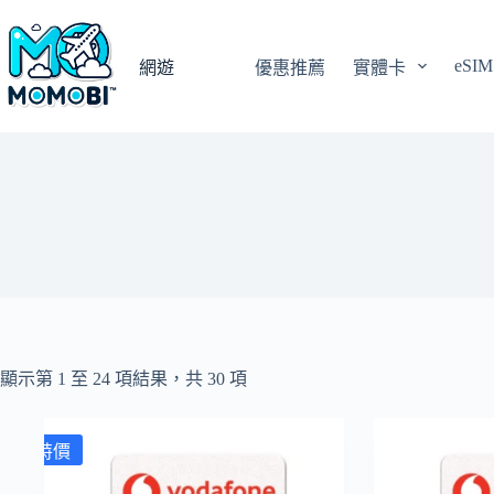
跳
至
eSIM
主
網遊
優惠推薦
實體卡
要
內
容
顯示第 1 至 24 項結果，共 30 項
特價