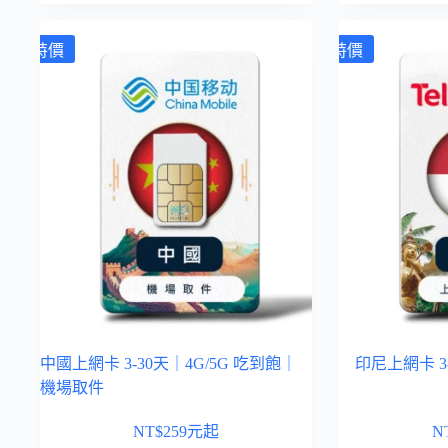
特價
特價
中國上網卡 3-30天｜4G/5G 吃到飽｜
印尼上網卡 3-
機場取件
NT$
259
元起
N