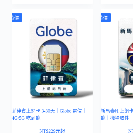
特價
特價
菲律賓上網卡 3-30天｜Globe 電信｜
新馬泰印上網卡 3
4G/5G 吃到飽
飽｜機場取件
NT$
229
元起
N