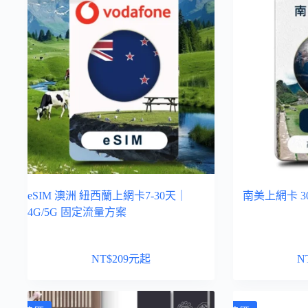
eSIM 澳洲 紐西蘭上網卡7-30天｜
南美上網卡 3
4G/5G 固定流量方案
NT$
209
元起
N