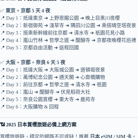
✅
東京 + 京都 5 天 4 夜
📍 Day 1：抵達東京 ➜ 上野恩賜公園 ➜ 晚上目黑川夜櫻
📍 Day 2：新宿御苑 ➜ 淺草寺 ➜ 隅田川公園 ➜ 乘搭晴空塔夜景
📍 Day 3：搭乘新幹線前往京都 ➜ 清水寺 ➜ 祇園花見小路
📍 Day 4：嵐山竹林 ➜ 哲學之道 ➜ 醍醐寺 ➜ 京都夜晚櫻花巡禮
📍 Day 5：京都自由活動 ➜ 返程回國
✅
大阪 + 京都 + 奈良 6 天 5 夜
📍 Day 1：抵達大阪 ➜ 大阪城公園 ➜ 道頓堀夜景
📍 Day 2：萬博紀念公園 ➜ 通天閣 ➜ 心齋橋購物
📍 Day 3：前往京都 ➜ 哲學之道 ➜ 清水寺 ➜ 祇園
📍 Day 4：嵐山 ➜ 醍醐寺 ➜ 伏見稻荷大社
📍 Day 5：奈良公園賞櫻 ➜ 東大寺 ➜ 鹿苑寺
📍 Day 6：大阪購物 & 回程
📶 2025 日本賞櫻旅遊必備上網方案
賞櫻旅遊時，穩定的網路不可或缺！推薦
日本 eSIM / SIM 卡
，