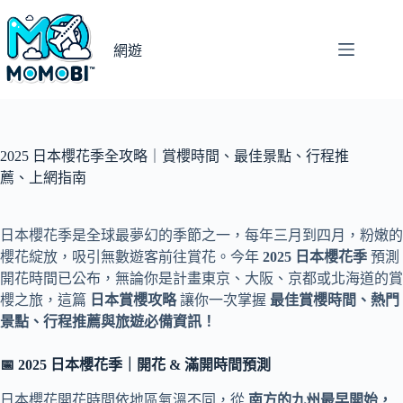
跳
至
網遊
主
要
內
容
2025 日本櫻花季全攻略｜賞櫻時間、最佳景點、行程推
薦、上網指南
日本櫻花季是全球最夢幻的季節之一，每年三月到四月，粉嫩的
櫻花綻放，吸引無數遊客前往賞花。今年
2025 日本櫻花季
預測
開花時間已公布，無論你是計畫東京、大阪、京都或北海道的賞
櫻之旅，這篇
日本賞櫻攻略
讓你一次掌握
最佳賞櫻時間、熱門
景點、行程推薦與旅遊必備資訊！
📅 2025 日本櫻花季｜開花 & 滿開時間預測
日本櫻花開花時間依地區氣溫不同，從
南方的九州最早開始，