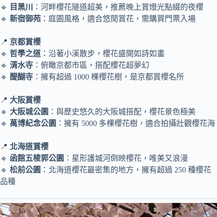
🔹
目黑川
：河畔櫻花隧道超美，推薦晚上賞燈光點綴的夜櫻
🔹
新宿御苑
：庭園風格，適合悠閒賞花，需購買門票入場
📍
京都賞櫻
🔹
哲學之道
：沿著小溪散步，櫻花盛開如詩如畫
🔹
清水寺
：俯瞰京都市區，搭配櫻花超夢幻
🔹
醍醐寺
：擁有超過 1000 棵櫻花樹，是京都賞櫻名所
📍
大阪賞櫻
🔹
大阪城公園
：與歷史悠久的大阪城搭配，櫻花景色極美
🔹
萬博紀念公園
：擁有 5000 多棵櫻花樹，適合拍攝壯觀櫻花海
📍
北海道賞櫻
🔹
函館五稜郭公園
：星形護城河倒映櫻花，唯美又浪漫
🔹
松前公園
：北海道櫻花最密集的地方，擁有超過 250 種櫻花
品種