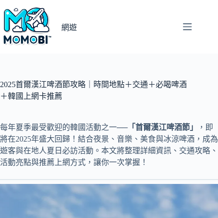
跳
至
網遊
主
要
內
容
2025首爾漢江啤酒節攻略｜時間地點＋交通＋必喝啤酒
＋韓國上網卡推薦
每年夏季最受歡迎的韓國活動之一──
「首爾漢江啤酒節」
，即
將在2025年盛大回歸！結合夜景、音樂、美食與冰涼啤酒，成為
遊客與在地人夏日必訪活動。本文將整理詳細資訊、交通攻略、
活動亮點與推薦上網方式，讓你一次掌握！