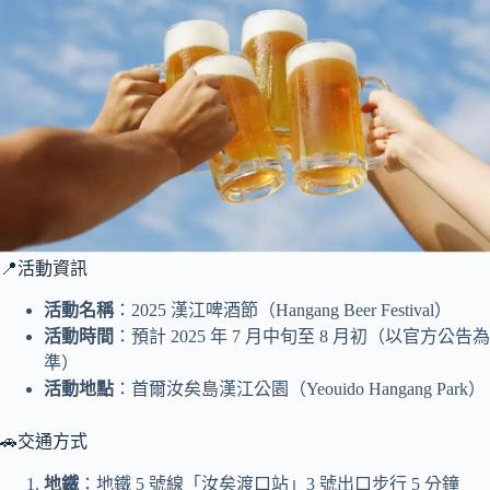
📍活動資訊
活動名稱
：2025 漢江啤酒節（Hangang Beer Festival）
活動時間
：預計 2025 年 7 月中旬至 8 月初（以官方公告為
準）
活動地點
：首爾汝矣島漢江公園（Yeouido Hangang Park）
🚗交通方式
地鐵
：地鐵 5 號線「汝矣渡口站」3 號出口步行 5 分鐘