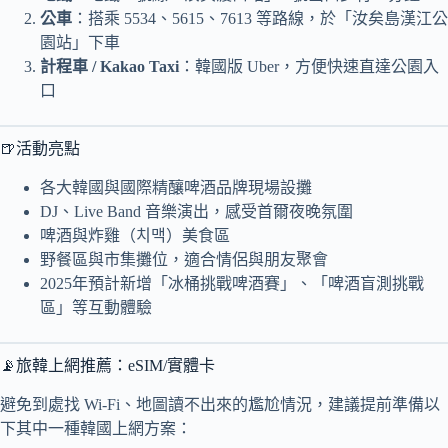
公車
：搭乘 5534、5615、7613 等路線，於「汝矣島漢江公
園站」下車
計程車 / Kakao Taxi
：韓國版 Uber，方便快速直達公園入
口
🍺活動亮點
各大韓國與國際精釀啤酒品牌現場設攤
DJ、Live Band 音樂演出，感受首爾夜晚氛圍
啤酒與炸雞（치맥）美食區
野餐區與市集攤位，適合情侶與朋友聚會
2025年預計新增「冰桶挑戰啤酒賽」、「啤酒盲測挑戰
區」等互動體驗
📡旅韓上網推薦：eSIM/實體卡
避免到處找 Wi-Fi、地圖讀不出來的尷尬情況，建議提前準備以
下其中一種韓國上網方案：