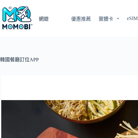
跳
至
eSIM
主
網遊
優惠推薦
實體卡
要
內
容
韓國餐廳訂位APP