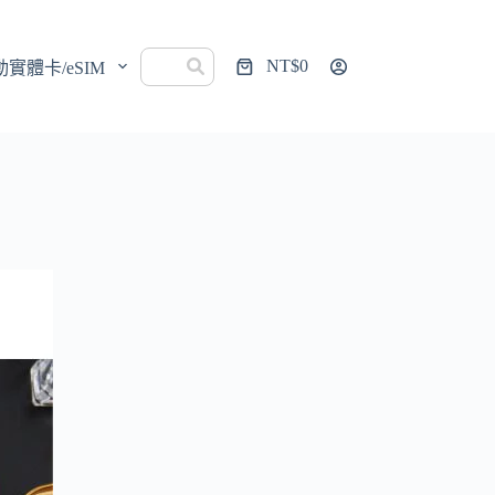
NT$
0
動實體卡/eSIM
購
物
車