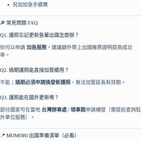
另加加急手續費
🔎 常見問題 FAQ
Q1. 護照忘記更新急著出國怎麼辦？
你可以申請
加急服務
，建議額外帶上出國機票證明提高成功
率。
Q2. 過期護照能直接加簽續用？
不能；
過期必須申請換發新護照
，無法加簽延長有效期。
Q3. 護照能在國外更新嗎？
部分國家可在當地
台灣辦事處 / 領事館
申請補發（需提前查詢駐
外單位服務）。
📍 MOMOBI 出國準備清單（必看）