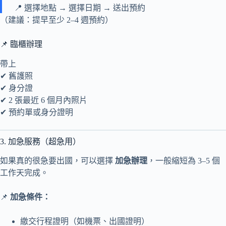
📍 選擇地點 → 選擇日期 → 送出預約
（建議：提早至少 2–4 週預約）
📌 臨櫃辦理
帶上
✔ 舊護照
✔ 身分證
✔ 2 張最近 6 個月內照片
✔ 預約單或身分證明
3. 加急服務（超急用）
如果真的很急要出國，可以選擇
加急辦理
，一般縮短為 3–5 個
工作天完成。
📌
加急條件：
繳交行程證明（如機票、出國證明）