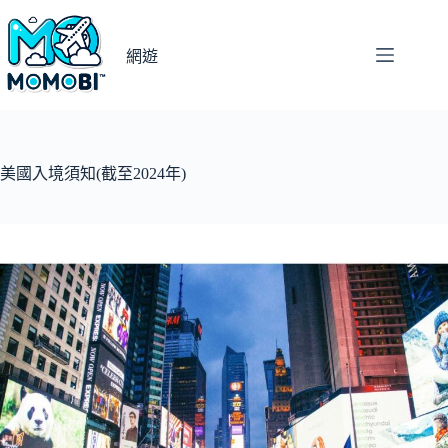
跳
至
網遊
主
要
內
容
美國入境須知(截至2024年)