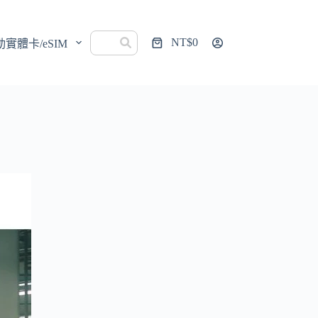
NT$
0
動實體卡/eSIM
購
物
車