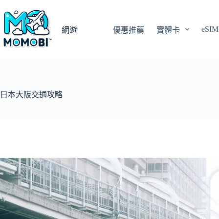
跳
至
eSIM
主
網遊
優惠推薦
實體卡
要
內
容
日本大阪交通攻略