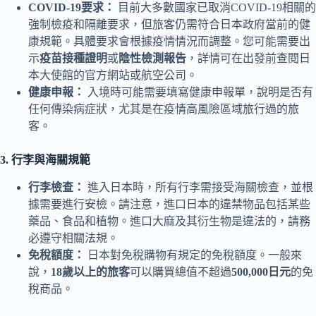
COVID-19要求：
目前大多數國家已取消COVID-19相關的
強制檢疫和隔離要求，但旅客仍需符合日本政府當前的健
康規範。具體要求會根據疫情情況而調整。您可能需要出
示
疫苗接種證明
或
陰性檢測報告
，詳情可在出發前查閱日
本大使館的官方網站或航空公司。
健康申報：
入境時可能需要填寫健康申報單，說明是否有
任何傳染病症狀，尤其是在疫情高風險區域旅行過的旅
客。
3. 行李與海關規範
行李檢查：
進入日本時，所有行李需接受海關檢查，並根
據需要進行安檢。請注意，進口日本的違禁物品包括某些
藥品、食品和植物。進口大麻及其衍生物是違法的，請務
必遵守相關法規。
免稅額度：
日本對免稅購物有規定的免稅額度。一般來
說，
18歲以上的旅客
可以購買總值不超過
500,000日元
的免
稅商品。