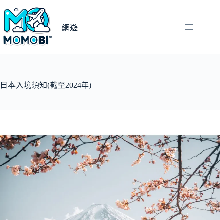
跳
至
網遊
主
要
內
容
日本入境須知(截至2024年)